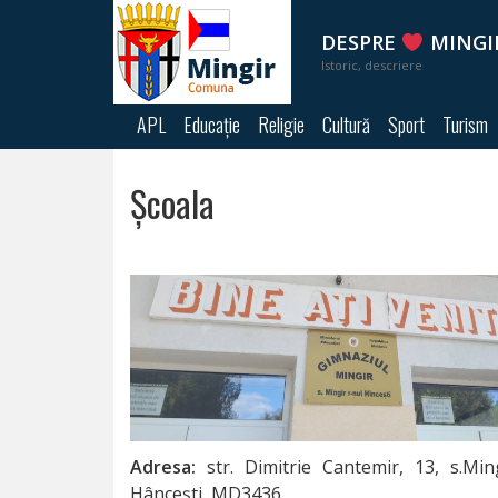
DESPRE
MINGI
Istoric, descriere
Despre
APL
Educație
Religie
Cultură
Sport
Turism
Mingir
Școala
Harta
APL
Primăria
Echipa
primăriei
Adresa:
str. Dimitrie Cantemir, 13, s.Min
Hâncești, MD3436