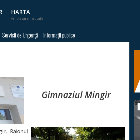
R
HARTA
Amplasare instituții
Servicii de Urgență
Informații publice
Gimnaziul Mingir
gir, Raionul