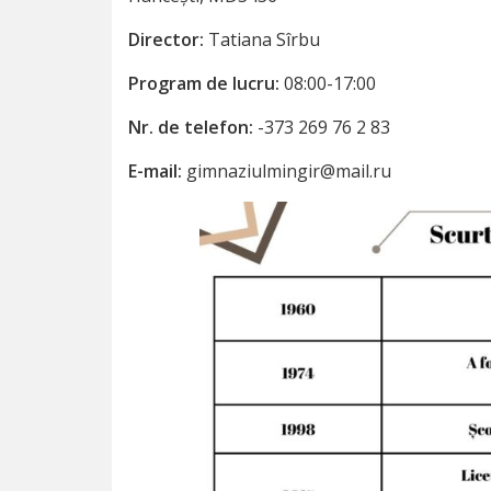
Organigrama
Director:
Tatiana Sîrbu
Transparența
Program de lucru:
08:00-17:00
Educație
Nr. de telefon:
-373 269 76 2 83
Grădiniță
E-mail:
gimnaziulmingir@mail.ru
Școala
Biblioteca
Publică
Religie
Biserica